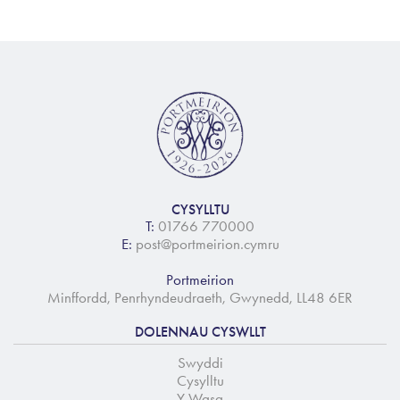
CYSYLLTU
T:
01766 770000
E:
post@portmeirion.cymru
Portmeirion
Minffordd, Penrhyndeudraeth, Gwynedd, LL48 6ER
DOLENNAU CYSWLLT
Swyddi
Cysylltu
Y Wasg