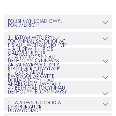
POLISI MYNEDIAD GWYL
PORTMEIRION
1 - RYDYM WEDI PRYNU
TOCYNNAU SAFONOL AC
EISIAU UWCHRADDIO I VIP
– A FEDRWN NI? OS
GALLWN NI SUT?
2 - A YW TOCYNNAU
DETHOL YN CYNNWYS
ARDAL BWRPASOL YN Y
BLAEN GER Y LLWYFAN?
3 - A OES ARDAL
BWRPASOL AR GYFER
DEILIAID TOCYNNAU
ANABL GER Y LLWYFAN?
4 - BETH MAE TOCYNNAU
DETHOL YN EI GYNNWYS?
5 - A ALLWN NI DDOD Â
CHADEIRIAU I'R
DIGWYDDIAD?