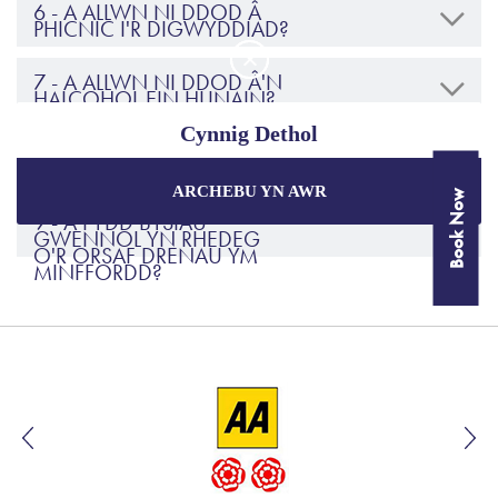
6 - A ALLWN NI DDOD Â
PHICNIC I'R DIGWYDDIAD?
7 - A ALLWN NI DDOD Â'N
HALCOHOL EIN HUNAIN?
Cynnig Dethol
8 - PRYD ALLWN NI GAEL
MYNEDIAD I'R SAFLE?
ARCHEBU YN AWR
Book Now
Manteisiwch ar y prisiau gorau a
chynigion arbennig
9 - A FYDD BYSIAU
wrth archebu trwy'r wefan swyddogol.
GWENNOL YN RHEDEG
O'R ORSAF DRENAU YM
MINFFORDD?
Gwarantir y Pris Gorau
Cynigion Arbennig
Pecynnau Unigryw