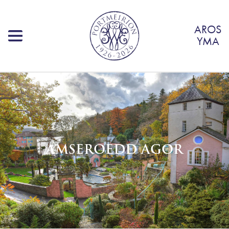
AROS
YMA
AMSEROEDD AGOR