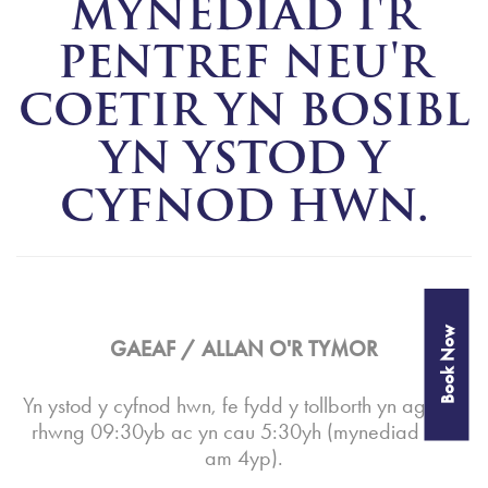
MYNEDIAD I'R
PENTREF NEU'R
COETIR YN BOSIBL
YN YSTOD Y
CYFNOD HWN.
Book Now
GAEAF / ALLAN O'R TYMOR
Yn ystod y cyfnod hwn, fe fydd y tollborth yn agored
rhwng 09:30yb ac yn cau 5:30yh (mynediad olaf
am 4yp).