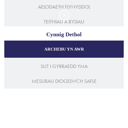
AELODAETH FLYNYDDOL
TEITHIAU A BYSIAU
Cynnig Dethol
Y GANOLFAN GROESO
ARCHEBU YN AWR
HYGYRCHEDD
Manteisiwch ar y prisiau gorau a
chynigion arbennig
wrth archebu trwy'r wefan swyddogol.
SUT I GYRRAEDD YMA
Gwarantir y Pris Gorau
MESURAU DIOGELWCH SAFLE
Cynigion Arbennig
Pecynnau Unigryw