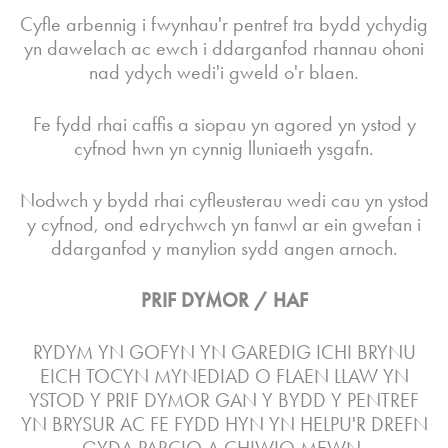
Cyfle arbennig i fwynhau'r pentref tra bydd ychydig
yn dawelach ac ewch i ddarganfod rhannau ohoni
nad ydych wedi'i gweld o'r blaen.
Fe fydd rhai caffis a siopau yn agored yn ystod y
cyfnod hwn yn cynnig lluniaeth ysgafn.
Nodwch y bydd rhai cyfleusterau wedi cau yn ystod
y cyfnod, ond edrychwch yn fanwl ar ein gwefan i
ddarganfod y manylion sydd angen arnoch.
PRIF DYMOR / HAF
RYDYM YN GOFYN YN GAREDIG ICHI BRYNU
EICH TOCYN MYNEDIAD O FLAEN LLAW YN
YSTOD Y PRIF DYMOR GAN Y BYDD Y PENTREF
YN BRYSUR AC FE FYDD HYN YN HELPU'R DREFN