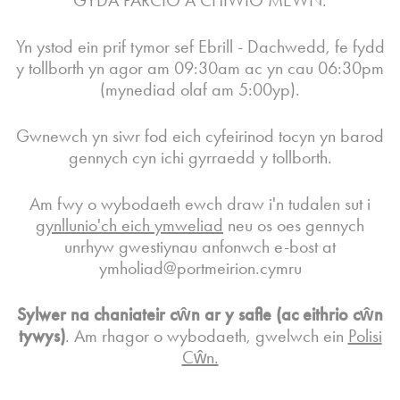
GYDA PARCIO A CHIWIO MEWN.
Yn ystod ein prif tymor sef Ebrill - Dachwedd, fe fydd
y tollborth yn agor am 09:30am ac yn cau 06:30pm
(mynediad olaf am 5:00yp).
Gwnewch yn siwr fod eich cyfeirinod tocyn yn barod
gennych cyn ichi gyrraedd y tollborth.
Am fwy o wybodaeth ewch draw i'n tudalen sut i
gynllunio'ch eich ymweliad
neu os oes gennych
unrhyw gwestiynau anfonwch e-bost at
ymholiad@portmeirion.cymru
Sylwer na chaniateir cŵn ar y safle (ac eithrio cŵn
tywys)
. Am rhagor o wybodaeth, gwelwch ein
Polisi
Cŵn.