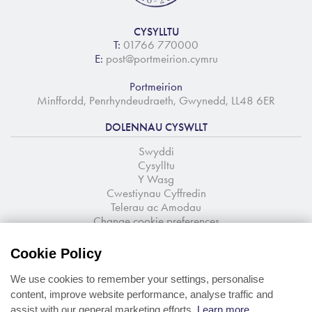
CYSYLLTU
T:
01766 770000
E:
post@portmeirion.cymru
Portmeirion
Minffordd, Penrhyndeudraeth, Gwynedd, LL48 6ER
DOLENNAU CYSWLLT
Swyddi
Cysylltu
Y Wasg
Cwestiynau Cyffredin
Telerau ac Amodau
Change cookie preferences
TANYSGRIFIO I'R CYLCHLYTHYR
Cookie Policy
Newyddion a chynigion o lygad y ffynnon
We use cookies to remember your settings, personalise
content, improve website performance, analyse traffic and
assist with our general marketing efforts.
Learn more