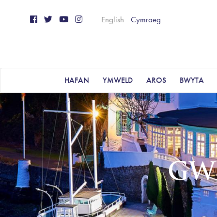
English
Cymraeg
HAFAN
YMWELD
AROS
BWYTA
GW