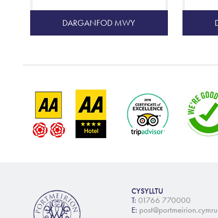
DARGANFOD MWY
CYSYLLTU
T:
01766 770000
E:
post@portmeirion.cymru