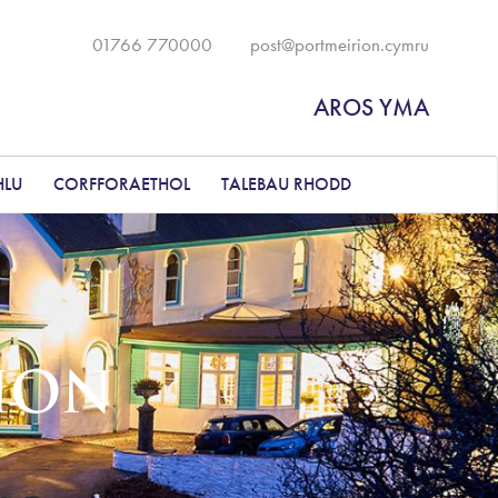
01766 770000
post@portmeirion.cymru
AROS YMA
HLU
CORFFORAETHOL
TALEBAU RHODD
ION