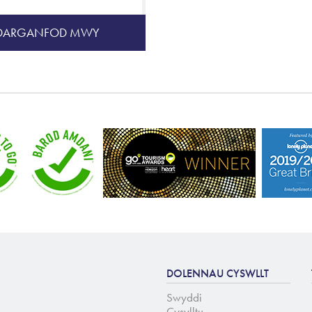
DARGANFOD MWY
DOLENNAU CYSWLLT
Swyddi
Cysylltu