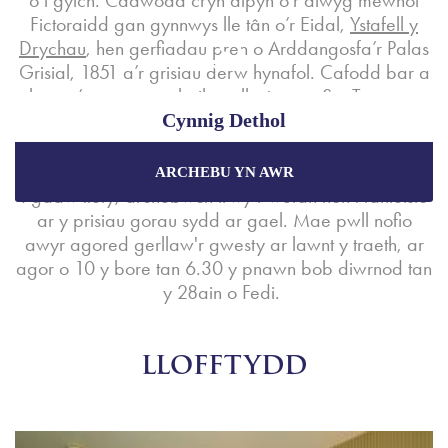
o’i gylch. Cadwodd cryn dipyn o’r diwyg mewnol
Fictoraidd gan gynnwys lle tân o’r Eidal,
Ystafell y
Drychau
, hen gerfiadau pren o Arddangosfa’r Palas
Grisial, 1851 a’r grisiau derw hynafol. Cafodd bar a
bwyty’r gwesty eu hail-gynllunio gan Syr Terrence
Conran yn 2005 er mwyn ail-greu awyrgylch y
Cynnig Dethol
1930au gydag arddull ‘Art Deco’.
ARCHEBU YN AWR
Manteisiwch ar y prisiau gorau a
chynigion arbennig
I gadw llety, archebwch trwy’r wefan hon i fanteisio
wrth archebu trwy'r wefan swyddogol.
ar y prisiau gorau sydd ar gael. Mae pwll nofio
awyr agored gerllaw'r gwesty ar lawnt y traeth, ar
agor o 10 y bore tan 6.30 y pnawn bob diwrnod tan
Gwarantir y Pris Gorau
y 28ain o Fedi.
Cynigion Arbennig
Pecynnau Unigryw
LLOFFTYDD