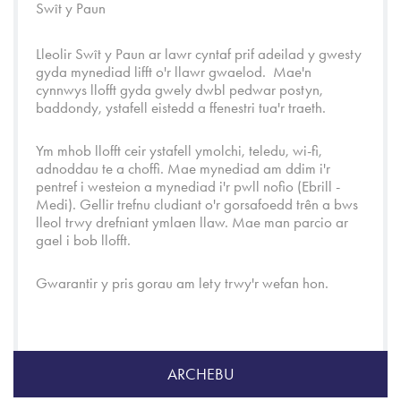
Swît y Paun
Lleolir Swît y Paun ar lawr cyntaf prif adeilad y gwesty
gyda mynediad lifft o'r llawr gwaelod. Mae'n
cynnwys llofft gyda gwely dwbl pedwar postyn,
baddondy, ystafell eistedd a ffenestri tua'r traeth.
Ym mhob llofft ceir ystafell ymolchi, teledu, wi-fi,
adnoddau te a choffi. Mae mynediad am ddim i'r
pentref i westeion a mynediad i'r pwll nofio (Ebrill -
Medi). Gellir trefnu cludiant o'r gorsafoedd trên a bws
lleol trwy drefniant ymlaen llaw. Mae man parcio ar
gael i bob llofft.
Gwarantir y pris gorau am lety trwy'r wefan hon.
ARCHEBU