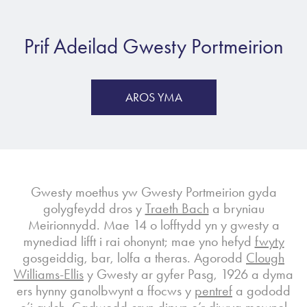
Prif Adeilad Gwesty Portmeirion
AROS YMA
Gwesty moethus yw Gwesty Portmeirion gyda
golygfeydd dros y
Traeth Bach
a bryniau
Meirionnydd. Mae 14 o lofftydd yn y gwesty a
mynediad lifft i rai ohonynt; mae yno hefyd
fwyty
gosgeiddig, bar, lolfa a theras. Agorodd
Clough
Williams-Ellis
y Gwesty ar gyfer Pasg, 1926 a dyma
ers hynny ganolbwynt a ffocws y
pentref
a gododd