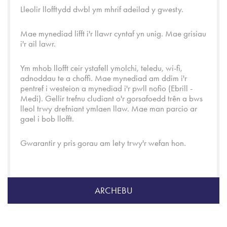
Lleolir llofftydd dwbl ym mhrif adeilad y gwesty.
Mae mynediad lifft i'r llawr cyntaf yn unig. Mae grisiau
i'r ail lawr.
Ym mhob llofft ceir ystafell ymolchi, teledu, wi-fi,
adnoddau te a choffi. Mae mynediad am ddim i'r
pentref i westeion a mynediad i'r pwll nofio (Ebrill -
Medi). Gellir trefnu cludiant o'r gorsafoedd trên a bws
lleol trwy drefniant ymlaen llaw. Mae man parcio ar
gael i bob llofft.
Gwarantir y pris gorau am lety trwy'r wefan hon.
ARCHEBU