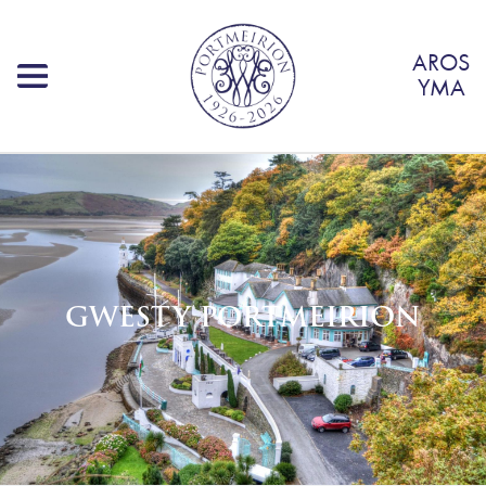
AROS
YMA
GWESTY PORTMEIRION