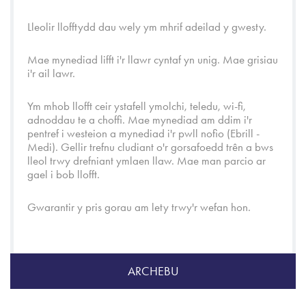
Lleolir llofftydd dau wely ym mhrif adeilad y gwesty.
Mae mynediad lifft i'r llawr cyntaf yn unig. Mae grisiau
i'r ail lawr.
Ym mhob llofft ceir ystafell ymolchi, teledu, wi-fi,
adnoddau te a choffi. Mae mynediad am ddim i'r
pentref i westeion a mynediad i'r pwll nofio (Ebrill -
Medi). Gellir trefnu cludiant o'r gorsafoedd trên a bws
lleol trwy drefniant ymlaen llaw. Mae man parcio ar
gael i bob llofft.
Gwarantir y pris gorau am lety trwy'r wefan hon.
ARCHEBU