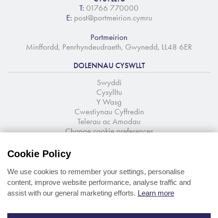
T:
01766 770000
E:
post@portmeirion.cymru
Portmeirion
Minffordd, Penrhyndeudraeth, Gwynedd, LL48 6ER
DOLENNAU CYSWLLT
Swyddi
Cysylltu
Y Wasg
Cwestiynau Cyffredin
Telerau ac Amodau
Change cookie preferences
TANYSGRIFIO I'R CYLCHLYTHYR
Cookie Policy
Newyddion a chynigion o lygad y ffynnon
We use cookies to remember your settings, personalise
content, improve website performance, analyse traffic and
assist with our general marketing efforts.
Learn more