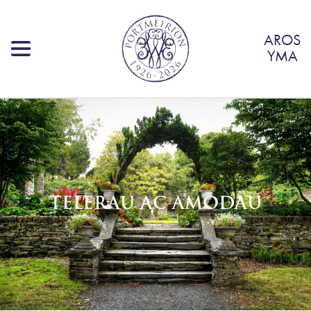
AROS
YMA
TELERAU AC AMODAU