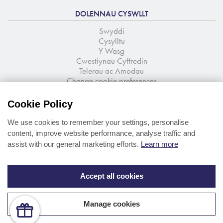
DOLENNAU CYSWLLT
Swyddi
Cysylltu
Y Wasg
Cwestiynau Cyffredin
Telerau ac Amodau
Change cookie preferences
TANYSGRIFIO I'R CYLCHLYTHYR
Cookie Policy
Newyddion a chynigion o lygad y ffynnon
We use cookies to remember your settings, personalise
content, improve website performance, analyse traffic and
assist with our general marketing efforts.
Learn more
Accept all cookies
Manage cookies
© Portmeirion Ltd 2026
Web design
by
360