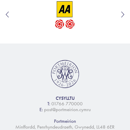
CYSYLLTU
T:
01766 770000
E:
post@portmeirion.cymru
Portmeirion
Minffordd, Penrhyndeudraeth, Gwynedd, LL48 6ER