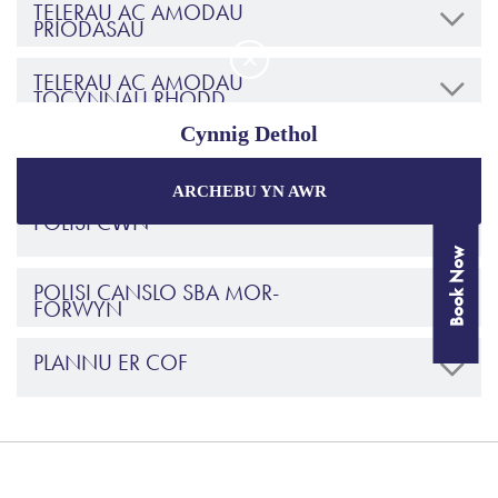
TELERAU AC AMODAU
PRIODASAU
TELERAU AC AMODAU
TOCYNNAU RHODD
Cynnig Dethol
POLISI AMGYLCHEDDOL
ARCHEBU YN AWR
Manteisiwch ar y prisiau gorau a
chynigion arbennig
POLISI CŴN
wrth archebu trwy'r wefan swyddogol.
Book Now
POLISI CANSLO SBA MOR-
FORWYN
Gwarantir y Pris Gorau
Cynigion Arbennig
PLANNU ER COF
Pecynnau Unigryw