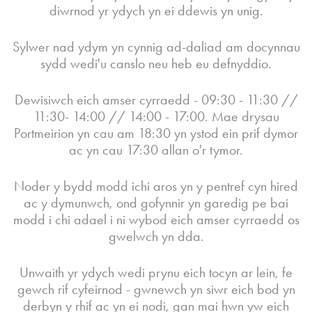
diwrnod yr ydych yn ei ddewis yn unig.
Sylwer nad ydym yn cynnig ad-daliad am docynnau
sydd wedi'u canslo neu heb eu defnyddio.
Dewisiwch eich amser cyrraedd - 09:30 - 11:30 //
11:30- 14:00 // 14:00 - 17:00. Mae drysau
Portmeirion yn cau am 18:30 yn ystod ein prif dymor
ac yn cau 17:30 allan o'r tymor.
Noder y bydd modd ichi aros yn y pentref cyn hired
ac y dymunwch, ond gofynnir yn garedig pe bai
modd i chi adael i ni wybod eich amser cyrraedd os
gwelwch yn dda.
Unwaith yr ydych wedi prynu eich tocyn ar lein, fe
gewch rif cyfeirnod - gwnewch yn siwr eich bod yn
derbyn y rhif ac yn ei nodi, gan mai hwn yw eich