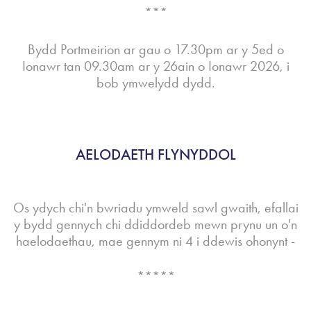
***
Bydd Portmeirion ar gau o 17.30pm ar y 5ed o
Ionawr tan 09.30am ar y 26ain o Ionawr 2026, i
bob ymwelydd dydd.
AELODAETH FLYNYDDOL
Os ydych chi'n bwriadu ymweld sawl gwaith, efallai
y bydd gennych chi ddiddordeb mewn prynu un o'n
haelodaethau, mae gennym ni 4 i ddewis ohonynt -
*****