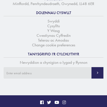
Minffordd, Penrhyndeudraeth, Gwynedd, LL48 6ER
DOLENNAU CYSWLLT
Swyddi
Cysylltu
Y Wasg
Cwestiynau Cyffredin
Telerau ac Amodau
Change cookie preferences
TANYSGRIFIO I'R CYLCHLYTHYR
Newyddion a chynigion o lygad y ffynnon