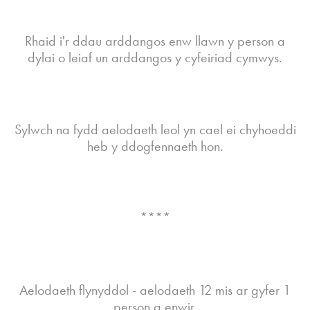
Rhaid i'r ddau arddangos enw llawn y person a
dylai o leiaf un arddangos y cyfeiriad cymwys.
Sylwch na fydd aelodaeth leol yn cael ei chyhoeddi
heb y ddogfennaeth hon.
****
Aelodaeth flynyddol - aelodaeth 12 mis ar gyfer 1
person a enwir.