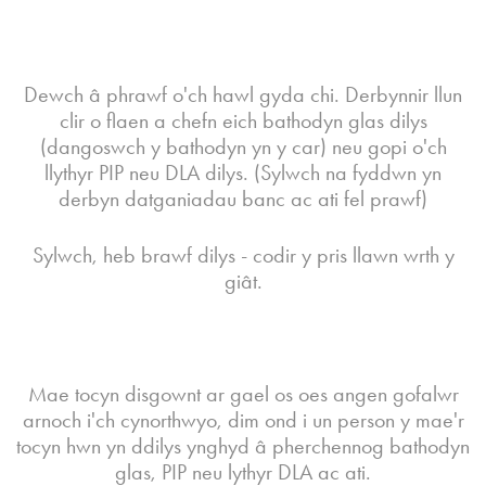
Dewch â phrawf o'ch hawl gyda chi. Derbynnir llun
clir o flaen a chefn eich bathodyn glas dilys
(dangoswch y bathodyn yn y car) neu gopi o'ch
llythyr PIP neu DLA dilys. (Sylwch na fyddwn yn
derbyn datganiadau banc ac ati fel prawf)
Sylwch, heb brawf dilys - codir y pris llawn wrth y
giât.
Mae tocyn disgownt ar gael os oes angen gofalwr
arnoch i'ch cynorthwyo, dim ond i un person y mae'r
tocyn hwn yn ddilys ynghyd â pherchennog bathodyn
glas, PIP neu lythyr DLA ac ati.