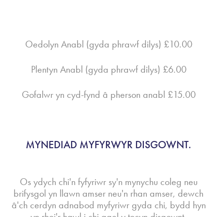
Oedolyn Anabl (gyda phrawf dilys) £10.00
Plentyn Anabl (gyda phrawf dilys) £6.00
Gofalwr yn cyd-fynd â pherson anabl £15.00
MYNEDIAD MYFYRWYR DISGOWNT.
Os ydych chi'n fyfyriwr sy'n mynychu coleg neu
brifysgol yn llawn amser neu'n rhan amser, dewch
â'ch cerdyn adnabod myfyriwr gyda chi, bydd hyn
yn rhoi'r hawl i chi gael y tocyn disgownt.