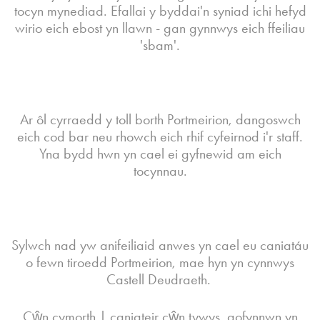
tocyn mynediad. Efallai y byddai'n syniad ichi hefyd
wirio eich ebost yn llawn - gan gynnwys eich ffeiliau
'sbam'.
Ar ôl cyrraedd y toll borth Portmeirion, dangoswch
eich cod bar neu rhowch eich rhif cyfeirnod i'r staff.
Yna bydd hwn yn cael ei gyfnewid am eich
tocynnau.
Sylwch nad yw anifeiliaid anwes yn cael eu caniatáu
o fewn tiroedd Portmeirion, mae hyn yn cynnwys
Castell Deudraeth.
Cŵn cymorth | caniateir cŵn tywys, gofynnwn yn