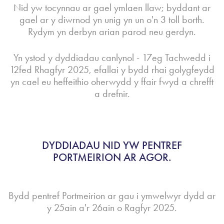
Nid yw tocynnau ar gael ymlaen llaw; byddant ar
gael ar y diwrnod yn unig yn un o'n 3 toll borth.
Rydym yn derbyn arian parod neu gerdyn.
Yn ystod y dyddiadau canlynol - 17eg Tachwedd i
12fed Rhagfyr 2025, efallai y bydd rhai golygfeydd
yn cael eu heffeithio oherwydd y ffair fwyd a chrefft
a drefnir.
DYDDIADAU NID YW PENTREF
PORTMEIRION AR AGOR.
Bydd pentref Portmeirion ar gau i ymwelwyr dydd ar
y 25ain a'r 26ain o Ragfyr 2025.