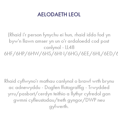
AELODAETH LEOL
(Rhaid i'r person fynychu ei hun, rhaid iddo fod yn
byw'n llawn amser yn un o'r ardaloedd cod post
canlynol - LL48
6HF/6HP/6HW/6HS/6HN/6HG/6EE/6HL/6ED/6
Rhaid cyflwyno'r mathau canlynol o brawf wrth brynu
ac adnewyddu - Dogfen ffotograffig - Trwydded
yrru/pasbort/cerdyn teithio a llythyr cyfredol gan
gwmni cyfleustodau/treth gyngor/DWP neu
gyfwerth.