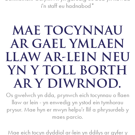
i'n staff eu hadnabod*
MAE TOCYNNAU
AR GAEL YMLAEN
LLAW AR-LEIN NEU
YN Y TOLL BORTH
AR Y DIWRNOD.
Os gwelwch yn dda, prynwch eich tocynnau o flaen
llaw ar lein - yn enwedig yn ystod ein tymhorau
prysur. Mae hyn er mwyn helpu'r llif a phrysurdeb y
maes parcio.
Mae eich tocyn dyddiol ar-lein yn ddilys ar gyfer y