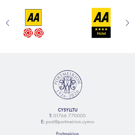
CYSYLLTU
T:
01766 770000
E:
post@portmeirion.cymru
Portmeirion