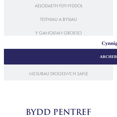
AELODAETH FLYNYDDOL
TEITHIAU A BYSIAU
Y GANOLFAN GROESO
Cynnig
HYGYRCHEDD
ARCHEB
SUT I GYRRAEDD YMA
Manteisiwch ar y prisiau gorau a
chynigion a
MESURAU DIOGELWCH SAFLE
Gwaranti
Cynigio
Pecynna
BYDD PENTREF