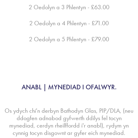
2 Oedolyn a 3 Phlentyn - £63.00
2 Oedolyn a 4 Phlentyn - £71.00
2 Oedolyn a 5 Phlentyn - £79.00
ANABL | MYNEDIAD I OFALWYR.
Os ydych chi'n derbyn Bathodyn Glas, PIP/DLA, (neu
ddogfen adnabod gyfwerth ddilys fel tocyn
mynediad, cerdyn rheilffordd i'r anabl), rydym yn
cynnig tocyn disgownt ar gyfer eich mynediad.