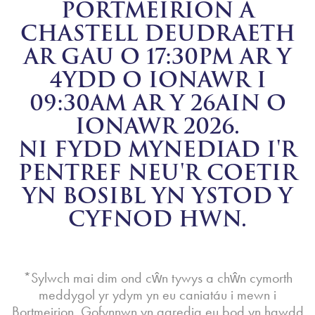
PORTMEIRION A
CHASTELL DEUDRAETH
AR GAU O 17:30PM AR Y
4YDD O IONAWR I
09:30AM AR Y 26AIN O
IONAWR 2026.
NI FYDD MYNEDIAD I'R
PENTREF NEU'R COETIR
YN BOSIBL YN YSTOD Y
CYFNOD HWN.
*Sylwch mai dim ond cŵn tywys a chŵn cymorth
meddygol yr ydym yn eu caniatáu i mewn i
Bortmeirion. Gofynnwn yn garedig eu bod yn hawdd