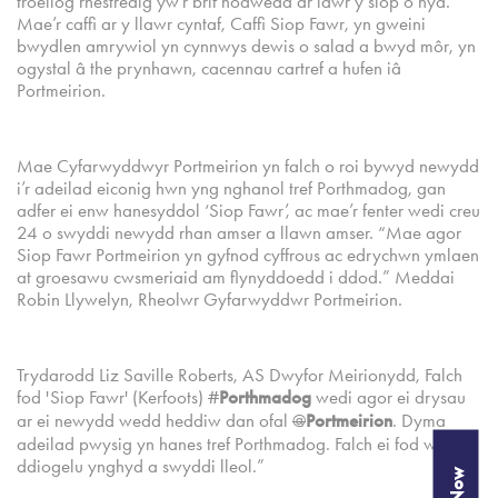
troellog rhestredig yw’r brif nodwedd ar lawr y siop o hyd.
Mae’r caffi ar y llawr cyntaf, Caffi Siop Fawr, yn gweini
bwydlen amrywiol yn cynnwys dewis o salad a bwyd môr, yn
ogystal â the prynhawn, cacennau cartref a hufen iâ
Portmeirion.
Mae Cyfarwyddwyr Portmeirion yn falch o roi bywyd newydd
i’r adeilad eiconig hwn yng nghanol tref Porthmadog, gan
adfer ei enw hanesyddol ‘Siop Fawr’, ac mae’r fenter wedi creu
24 o swyddi newydd rhan amser a llawn amser. “Mae agor
Siop Fawr Portmeirion yn gyfnod cyffrous ac edrychwn ymlaen
at groesawu cwsmeriaid am flynyddoedd i ddod.” Meddai
Robin Llywelyn, Rheolwr Gyfarwyddwr Portmeirion.
Trydarodd Liz Saville Roberts, AS Dwyfor Meirionydd, Falch
fod 'Siop Fawr' (Kerfoots)
#
Porthmadog
wedi agor ei drysau
ar ei newydd wedd heddiw dan ofal
@
Portmeirion
. Dyma
adeilad pwysig yn hanes tref Porthmadog. Falch ei fod wedi ei
ddiogelu ynghyd a swyddi lleol.”