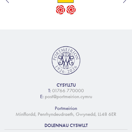
CYSYLLTU
T:
01766 770000
E:
post@portmeirion.cymru
Portmeirion
Minffordd, Penrhyndeudraeth, Gwynedd, LL48 6ER
DOLENNAU CYSWLLT