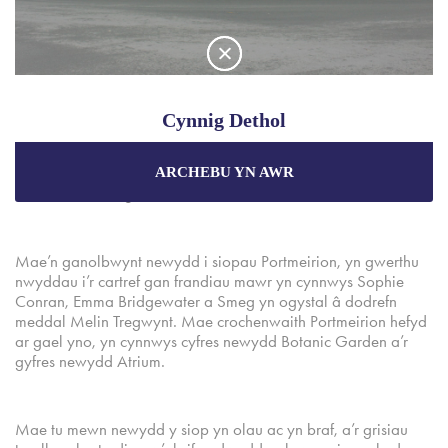
Ailagorodd y Siop Fawr hanesyddol ar 8 Ebrill 2019, dan ofal
Cynnig Dethol
Portmeirion. Mae ynddi dri llawr o nwyddau i’r cartref a chaffi.
Tybir mai’r siop hon, Kerfoots gynt, yw’r siop adrannol hynaf
yng Ngogledd Cymru, ac mae wedi bod wrth galon Stryd
ARCHEBU YN AWR
Manteisiwch ar y prisiau gorau a
chynigion arbennig
Fawr Porthmadog ers 1874.
wrth archebu trwy'r wefan swyddogol.
Mae’n ganolbwynt newydd i siopau Portmeirion, yn gwerthu
Gwarantir y Pris Gorau
nwyddau i’r cartref gan frandiau mawr yn cynnwys Sophie
Conran, Emma Bridgewater a Smeg yn ogystal â dodrefn
Cynigion Arbennig
meddal Melin Tregwynt. Mae crochenwaith Portmeirion hefyd
ar gael yno, yn cynnwys cyfres newydd Botanic Garden a’r
Pecynnau Unigryw
gyfres newydd Atrium.
Mae tu mewn newydd y siop yn olau ac yn braf, a’r grisiau