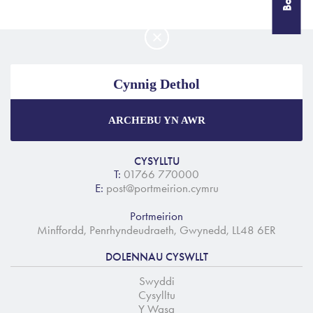
Cynnig Dethol
ARCHEBU YN AWR
Manteisiwch ar y prisiau gorau a
chynigion arbennig
wrth archebu trwy'r wefan swyddogol.
CYSYLLTU
T:
01766 770000
E:
post@portmeirion.cymru
Gwarantir y Pris Gorau
Portmeirion
Cynigion Arbennig
Minffordd, Penrhyndeudraeth, Gwynedd, LL48 6ER
Pecynnau Unigryw
DOLENNAU CYSWLLT
Swyddi
Cysylltu
Y Wasg