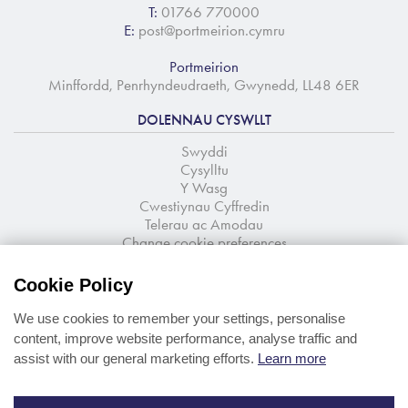
T:
01766 770000
E:
post@portmeirion.cymru
Portmeirion
Minffordd, Penrhyndeudraeth, Gwynedd, LL48 6ER
DOLENNAU CYSWLLT
Swyddi
Cysylltu
Y Wasg
Cwestiynau Cyffredin
Telerau ac Amodau
Change cookie preferences
TANYSGRIFIO I'R CYLCHLYTHYR
Cookie Policy
Newyddion a chynigion o lygad y ffynnon
We use cookies to remember your settings, personalise
content, improve website performance, analyse traffic and
assist with our general marketing efforts.
Learn more