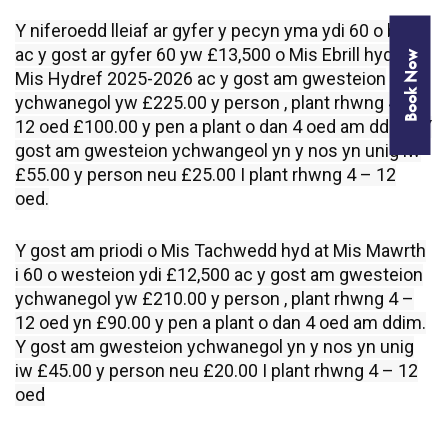
Y niferoedd lleiaf ar gyfer y pecyn yma ydi 60 o bobl
ac y gost ar gyfer 60 yw £13,500 o Mis Ebrill hyd at
Book Now
Mis Hydref 2025-2026 ac y gost am gwesteion
ychwanegol yw £225.00 y person , plant rhwng 4 –
12 oed £100.00 y pen a plant o dan 4 oed am ddim . Y
gost am gwesteion ychwangeol yn y nos yn unig iw
£55.00 y person neu £25.00 I plant rhwng 4 – 12
oed.
Y gost am priodi o Mis Tachwedd hyd at Mis Mawrth
i 60 o westeion ydi £12,500 ac y gost am gwesteion
ychwanegol yw £210.00 y person , plant rhwng 4 –
12 oed yn £90.00 y pen a plant o dan 4 oed am ddim.
Y gost am gwesteion ychwanegol yn y nos yn unig
iw £45.00 y person neu £20.00 I plant rhwng 4 – 12
oed