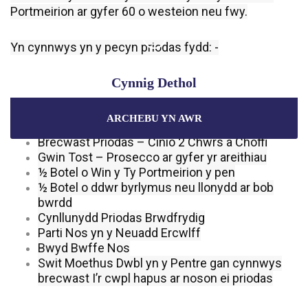
Portmeirion ar gyfer 60 o westeion neu fwy.
Yn cynnwys yn y pecyn priodas fydd: -
Seremoni Sifil yn y Neuadd Ercwlff
Cynnig Dethol
Diodydd Croeso – Prosecco neu Boteli Cwrw
Dewis o tri canape
ARCHEBU YN AWR
Manteisiwch ar y prisiau gorau a
chynigion arbennig
Llogi’r Bwyty hyd at 5 o’r gloch prynhawn
wrth archebu trwy'r wefan swyddogol.
Brecwast Priodas – Cinio 2 Chwrs a Choffi
Gwin Tost – Prosecco ar gyfer yr areithiau
½ Botel o Win y Ty Portmeirion y pen
½ Botel o ddwr byrlymus neu llonydd ar bob
Gwarantir y Pris Gorau
bwrdd
Cynigion Arbennig
Cynllunydd Priodas Brwdfrydig
Parti Nos yn y Neuadd Ercwlff
Pecynnau Unigryw
Bwyd Bwffe Nos
Swit Moethus Dwbl yn y Pentre gan cynnwys
brecwast I’r cwpl hapus ar noson ei priodas